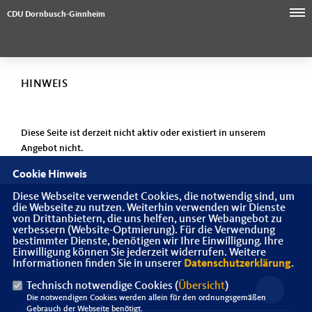
CDU Dornbusch-Ginnheim
HINWEIS
Diese Seite ist derzeit nicht aktiv oder existiert in unserem
Angebot nicht.
Cookie Hinweis
Diese Webseite verwendet Cookies, die notwendig sind, um
die Webseite zu nutzen. Weiterhin verwenden wir Dienste
Homepage des CDU Stadtbezirksverbandes Dornbusch
von Drittanbietern, die uns helfen, unser Webangebot zu
verbessern (Website-Optmierung). Für die Verwendung
bestimmter Dienste, benötigen wir Ihre Einwilligung. Ihre
Einwilligung können Sie jederzeit widerrufen. Weitere
IMPRESSUM
DATENSCHUTZ
KONTAKT
Informationen finden Sie in unserer
Datenschutzerklärung
.
Technisch notwendige Cookies (
Übersicht
)
CDU Frankfurt am Main
Die notwendigen Cookies werden allein für den ordnungsgemäßen
Gebrauch der Webseite benötigt.