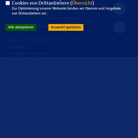
Cookies von Drittanbietern (
Übersicht
)
CDU in Hessen
Zur Optimierung unserer Webseite binden wir Dienste und Angebote
von Drittanbietern ein.
CDU Deutschlands
Alle akzeptieren
Auswahl speichern
@2026 CDU Stadtbezirksverband
Realisation: Sharkness Media GmbH
Dornbusch
& Co. KG
Alle Rechte vorbehalten.