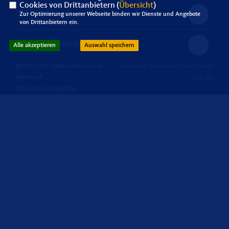
Cookies von Drittanbietern (
Übersicht
)
CDU in Hessen
Zur Optimierung unserer Webseite binden wir Dienste und Angebote
von Drittanbietern ein.
CDU Deutschlands
Alle akzeptieren
Auswahl speichern
@2026 CDU Stadtbezirksverband
Realisation: Sharkness Media GmbH
Dornbusch
& Co. KG
Alle Rechte vorbehalten.