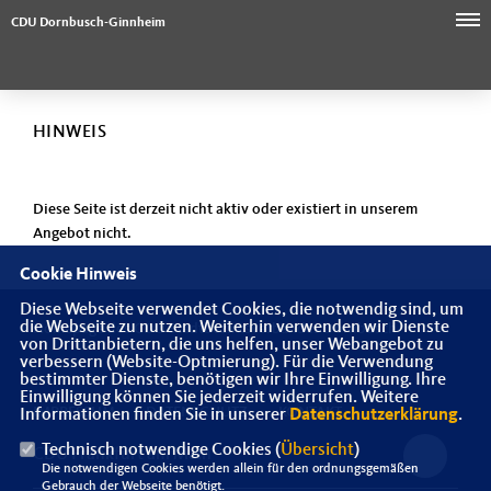
CDU Dornbusch-Ginnheim
HINWEIS
Diese Seite ist derzeit nicht aktiv oder existiert in unserem
Angebot nicht.
Cookie Hinweis
Diese Webseite verwendet Cookies, die notwendig sind, um
die Webseite zu nutzen. Weiterhin verwenden wir Dienste
Homepage des CDU Stadtbezirksverbandes Dornbusch
von Drittanbietern, die uns helfen, unser Webangebot zu
verbessern (Website-Optmierung). Für die Verwendung
bestimmter Dienste, benötigen wir Ihre Einwilligung. Ihre
Einwilligung können Sie jederzeit widerrufen. Weitere
IMPRESSUM
DATENSCHUTZ
KONTAKT
Informationen finden Sie in unserer
Datenschutzerklärung
.
Technisch notwendige Cookies (
Übersicht
)
CDU Frankfurt am Main
Die notwendigen Cookies werden allein für den ordnungsgemäßen
Gebrauch der Webseite benötigt.